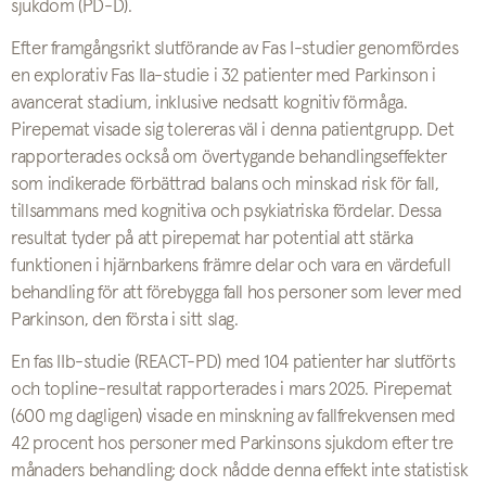
sjukdom (PD-D).
Efter framgångsrikt slutförande av Fas I-studier genomfördes
en explorativ Fas IIa-studie i 32 patienter med Parkinson i
avancerat stadium, inklusive nedsatt kognitiv förmåga.
Pirepemat visade sig tolereras väl i denna patientgrupp. Det
rapporterades också om övertygande behandlingseffekter
som indikerade förbättrad balans och minskad risk för fall,
tillsammans med kognitiva och psykiatriska fördelar. Dessa
resultat tyder på att pirepemat har potential att stärka
funktionen i hjärnbarkens främre delar och vara en värdefull
behandling för att förebygga fall hos personer som lever med
Parkinson, den första i sitt slag.
En fas IIb-studie (REACT-PD) med 104 patienter har slutförts
och topline-resultat rapporterades i mars 2025. Pirepemat
(600 mg dagligen) visade en minskning av fallfrekvensen med
42 procent hos personer med Parkinsons sjukdom efter tre
månaders behandling; dock nådde denna effekt inte statistisk