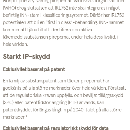
Nonproprietary Name), pirepemat. Världshälsoorganisationen
(WHO) drog slutsatsen att IRL752 inte ska integreras i något
befintlig INN-stam i klassificeringssystemet. Därför har IRL752
potentialen att bli en ”first in class”-behandling. INN-namnet
kommer att tjäna till att identifiera den aktiva
läkemedelssubstansen pirepemat under hela dess livstid, i
hela världen.
Starkt IP-skydd
Exklusivitet baserat på patent
En familj av substanspatent som täcker pirepemat har
godkänts på alla större marknader över hela världen. Förutsatt
att de regulatoriska kraven uppfylls, och beviljat tilläggsskydd
(SPC) eller patenttidsförlängning (PTE) används, kan
patentskyddet förlängas långt in på 2040-talet på alla större
marknader.*
Exklusivitet baserat på regulatoriskt skydd för data