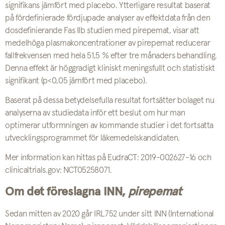
signifikans jämfört med placebo. Ytterligare resultat baserat
på fördefinierade fördjupade analyser av effektdata från den
dosdefinierande Fas IIb studien med pirepemat, visar att
medelhöga plasmakoncentrationer av pirepemat reducerar
fallfrekvensen med hela 51,5 % efter tre månaders behandling.
Denna effekt är höggradigt kliniskt meningsfullt och statistiskt
signifikant (p<0,05 jämfört med placebo).
Baserat på dessa betydelsefulla resultat fortsätter bolaget nu
analyserna av studiedata inför ett beslut om hur man
optimerar utformningen av kommande studier i det fortsatta
utvecklingsprogrammet för läkemedelskandidaten.
Mer information kan hittas på EudraCT: 2019-002627-16 och
clinicaltrials.gov: NCT05258071.
Om det föreslagna INN,
pirepemat
Sedan mitten av 2020 går IRL752 under sitt INN (International