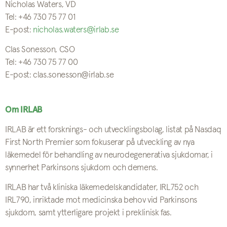
Nicholas Waters, VD
Tel: +46 730 75 77 01
E-post:
nicholas.waters@irlab.se
Clas Sonesson, CSO
Tel: +46 730 75 77 00
E-post: clas.sonesson@irlab.se
Om IRLAB
IRLAB är ett forsknings- och utvecklingsbolag, listat på Nasdaq
First North Premier som fokuserar på utveckling av nya
läkemedel för behandling av neurodegenerativa sjukdomar, i
synnerhet Parkinsons sjukdom och demens.
IRLAB har två kliniska läkemedelskandidater, IRL752 och
IRL790, inriktade mot medicinska behov vid Parkinsons
sjukdom, samt ytterligare projekt i preklinisk fas.