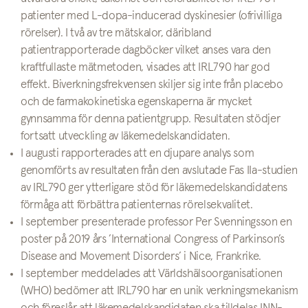
patienter med L-dopa-inducerad dyskinesier (ofrivilliga
rörelser). I två av tre mätskalor, däribland
patientrapporterade dagböcker vilket anses vara den
kraftfullaste mätmetoden, visades att IRL790 har god
effekt. Biverkningsfrekvensen skiljer sig inte från placebo
och de farmakokinetiska egenskaperna är mycket
gynnsamma för denna patientgrupp. Resultaten stödjer
fortsatt utveckling av läkemedelskandidaten.
I augusti rapporterades att en djupare analys som
genomförts av resultaten från den avslutade Fas IIa-studien
av IRL790 ger ytterligare stöd för läkemedelskandidatens
förmåga att förbättra patienternas rörelsekvalitet.
I september presenterade professor Per Svenningsson en
poster på 2019 års ’International Congress of Parkinson’s
Disease and Movement Disorders’ i Nice, Frankrike.
I september meddelades att Världshälsoorganisationen
(WHO) bedömer att IRL790 har en unik verkningsmekanism