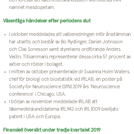
och föreslår att läkemedelskandidaten ska tilldelas INN-
namnet mesdopetam.
Väsentliga händelser efter periodens slut
I oktober meddelades att valberedningen inför årsstämman
har utsetts och består av Bo Rydlinger, Daniel Johnsson
och Clas Sonesson samt styrelsens ordförande Anders
Vedin. Tillsammans representerar dessa cirka 57 procent av
aktier och röster i bolaget.
I mitten av oktober presenterade dr Susanna Holm Waters,
chef för biologi och biostatistik vid IRLAB, en poster på
Society for Neuroscience (SfN) 2019 års ’Neuroscience
conference’ i Chicago, USA.
I början av november meddelade IRLAB att
läkemedelskandidaterna IRL942 och IRL1009 beviljats
patent i USA och Europa.
Finansiell översikt under tredje kvartalet 2019