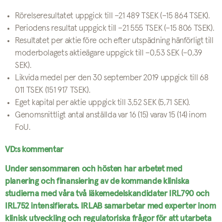
Rörelseresultatet uppgick till –21 489 TSEK (–15 864 TSEK).
Periodens resultat uppgick till –21 555 TSEK (–15 806 TSEK).
Resultatet per aktie före och efter utspädning hänförligt till
moderbolagets aktieägare uppgick till –0,53 SEK (–0,39
SEK).
Likvida medel per den 30 september 2019 uppgick till 68
011 TSEK (151 917 TSEK).
Eget kapital per aktie uppgick till 3,52 SEK (5,71 SEK).
Genomsnittligt antal anställda var 16 (15) varav 15 (14) inom
FoU.
VD:s kommentar
Under sensommaren och hösten har arbetet med
planering och finansiering av de kommande kliniska
studierna med våra två läkemedelskandidater IRL790 och
IRL752 intensifierats. IRLAB samarbetar med experter inom
klinisk utveckling och regulatoriska frågor för att utarbeta