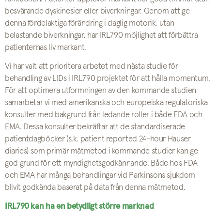
besvärande dyskinesier eller biverkningar. Genom att ge
denna fördelaktiga förändring i daglig motorik, utan
belastande biverkningar, har IRL790 möjlighet att förbättra
patienternas liv markant.
Vi har valt att prioritera arbetet med nästa studie för
behandling av LIDs i IRL790 projektet för att hålla momentum.
För att optimera utformningen av den kommande studien
samarbetar vi med amerikanska och europeiska regulatoriska
konsulter med bakgrund från ledande roller i både FDA och
EMA. Dessa konsulter bekräftar att de standardiserade
patientdagböcker (s.k. patient reported 24-hour Hauser
diaries) som primär mätmetod i kommande studier kan ge
god grund för ett myndighetsgodkännande. Både hos FDA
och EMA har många behandlingar vid Parkinsons sjukdom
blivit godkända baserat på data från denna mätmetod.
IRL790 kan ha en betydligt större marknad