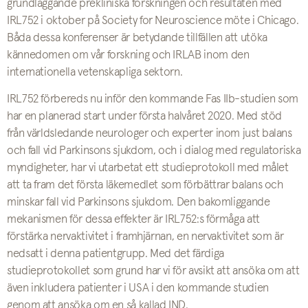
grundläggande prekliniska forskningen och resultaten med
IRL752 i oktober på Society for Neuroscience möte i Chicago.
Båda dessa konferenser är betydande tillfällen att utöka
kännedomen om vår forskning och IRLAB inom den
internationella vetenskapliga sektorn.
IRL752 förbereds nu inför den kommande Fas IIb-studien som
har en planerad start under första halvåret 2020. Med stöd
från världsledande neurologer och experter inom just balans
och fall vid Parkinsons sjukdom, och i dialog med regulatoriska
myndigheter, har vi utarbetat ett studieprotokoll med målet
att ta fram det första läkemedlet som förbättrar balans och
minskar fall vid Parkinsons sjukdom. Den bakomliggande
mekanismen för dessa effekter är IRL752:s förmåga att
förstärka nervaktivitet i framhjärnan, en nervaktivitet som är
nedsatt i denna patientgrupp. Med det färdiga
studieprotokollet som grund har vi för avsikt att ansöka om att
även inkludera patienter i USA i den kommande studien
genom att ansöka om en så kallad IND.