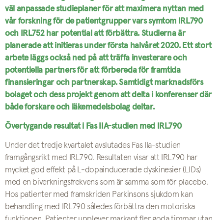
väl anpassade studieplaner för att maximera nyttan med
vår forskning för de patientgrupper vars symtom IRL790
och IRL752 har potential att förbättra. Studierna är
planerade att initieras under första halvåret 2020. Ett stort
arbete läggs också ned på att träffa investerare och
potentiella partners för att förbereda för framtida
finansieringar och partnerskap. Samtidigt marknadsförs
bolaget och dess projekt genom att delta i konferenser där
både forskare och läkemedelsbolag deltar.
Övertygande resultat i Fas IIA-studien med IRL790
Under det tredje kvartalet avslutades Fas IIa-studien
framgångsrikt med IRL790. Resultaten visar att IRL790 har
mycket god effekt på L-dopainducerade dyskinesier (LIDs)
med en biverkningsfrekvens som är samma som för placebo.
Hos patienter med framskriden Parkinsons sjukdom kan
behandling med IRL790 således förbättra den motoriska
funktionen. Patienter upplever markant fler goda timmar utan