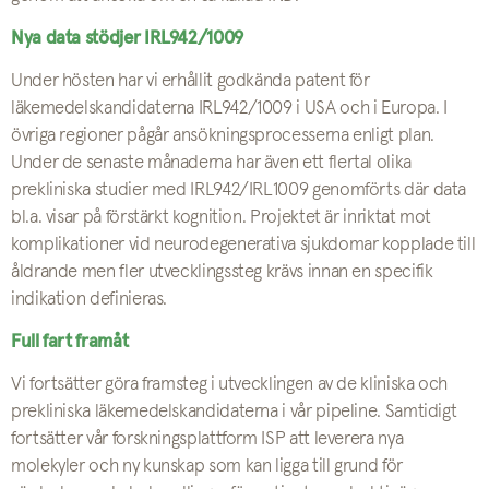
Nya data stödjer IRL942/1009
Under hösten har vi erhållit godkända patent för
läkemedelskandidaterna IRL942/1009 i USA och i Europa. I
övriga regioner pågår ansökningsprocesserna enligt plan.
Under de senaste månaderna har även ett flertal olika
prekliniska studier med IRL942/IRL1009 genomförts där data
bl.a. visar på förstärkt kognition. Projektet är inriktat mot
komplikationer vid neurodegenerativa sjukdomar kopplade till
åldrande men fler utvecklingssteg krävs innan en specifik
indikation definieras.
Full fart framåt
Vi fortsätter göra framsteg i utvecklingen av de kliniska och
prekliniska läkemedelskandidaterna i vår pipeline. Samtidigt
fortsätter vår forskningsplattform ISP att leverera nya
molekyler och ny kunskap som kan ligga till grund för