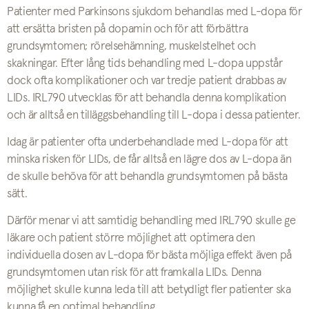
Patienter med Parkinsons sjukdom behandlas med L-dopa för
att ersätta bristen på dopamin och för att förbättra
grundsymtomen; rörelsehämning, muskelstelhet och
skakningar. Efter lång tids behandling med L-dopa uppstår
dock ofta komplikationer och var tredje patient drabbas av
LIDs. IRL790 utvecklas för att behandla denna komplikation
och är alltså en tilläggsbehandling till L-dopa i dessa patienter.
Idag är patienter ofta underbehandlade med L-dopa för att
minska risken för LIDs, de får alltså en lägre dos av L-dopa än
de skulle behöva för att behandla grundsymtomen på bästa
sätt.
Därför menar vi att samtidig behandling med IRL790 skulle ge
läkare och patient större möjlighet att optimera den
individuella dosen av L-dopa för bästa möjliga effekt även på
grundsymtomen utan risk för att framkalla LIDs. Denna
möjlighet skulle kunna leda till att betydligt fler patienter ska
kunna få en optimal behandling.