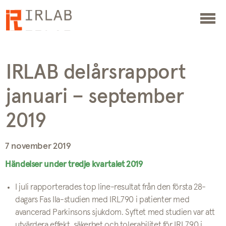
IRLAB delårsrapport
januari – september
2019
7 november 2019
Händelser under tredje kvartalet 2019
I juli rapporterades top line-resultat från den första 28-
dagars Fas IIa-studien med IRL790 i patienter med
avancerad Parkinsons sjukdom. Syftet med studien var att
utvärdera effekt, säkerhet och tolerabilitet för IRL790 i