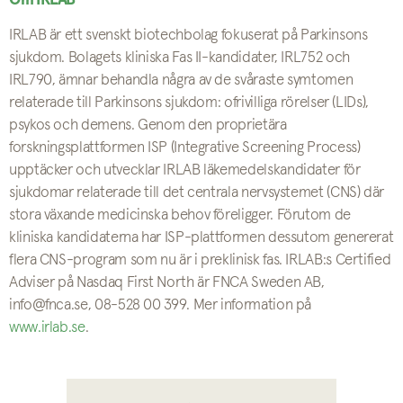
Om IRLAB
IRLAB är ett svenskt biotechbolag fokuserat på Parkinsons
sjukdom. Bolagets kliniska Fas II-kandidater, IRL752 och
IRL790, ämnar behandla några av de svåraste symtomen
relaterade till Parkinsons sjukdom: ofrivilliga rörelser (LIDs),
psykos och demens. Genom den proprietära
forskningsplattformen ISP (Integrative Screening Process)
upptäcker och utvecklar IRLAB läkemedelskandidater för
sjukdomar relaterade till det centrala nervsystemet (CNS) där
stora växande medicinska behov föreligger. Förutom de
kliniska kandidaterna har ISP-plattformen dessutom genererat
flera CNS-program som nu är i preklinisk fas. IRLAB:s Certified
Adviser på Nasdaq First North är FNCA Sweden AB,
info@fnca.se, 08-528 00 399. Mer information på
www.irlab.se
.