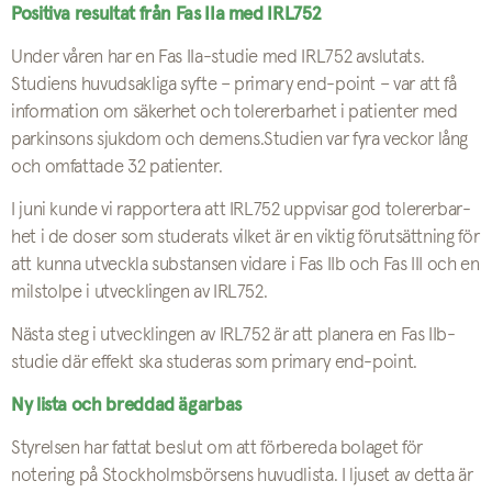
Positiva resultat från Fas IIa med IRL752
Under våren har en Fas IIa-studie med IRL752 avslutats
.
Studiens huvudsakliga syfte − primary end-point − var att få
information om säkerhet och tolererbarhet i patienter med
parkinsons sjukdom och demens
.
Studien var fyra veckor lång
och omfattade 32 patienter
.
I juni kunde vi rapportera att IRL752 uppvisar god tolererbar­
het i de doser som studerats vilket är en viktig förutsättning för
att kunna utveckla substansen vidare i Fas IIb och Fas III och en
mil­stolpe i utvecklingen av IRL752.
Nästa steg i utvecklingen av IRL752 är att planera en Fas IIb-
studie där effekt ska studeras som primary end-point.
Ny lista och breddad ägarbas
Styrelsen har fattat beslut om att förbereda bolaget för
notering på Stockholmsbörsens huvudlista
.
I ljuset av detta är