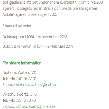
det glädjande att det under andra kvartalet tillkom cirka 200
ägare till bolagets redan straka och breda privata ägarbas
.
Antalet ägare nu överstiger 1 700
.
Finansiell kalender
Delårsrapport (Q3) – 14 november 2018
Bokslutskommuniké (Q4) – 27 februari 2019
För vidare information
Nicholas Waters, VD
Tel: +46 730 75 77 01
E-post:
nicholas.waters@irlab.se
Viktor Siewertz, CFO
Tel: +46 727 10 70 70
E-post:
viktor.siewertz@irlab.se