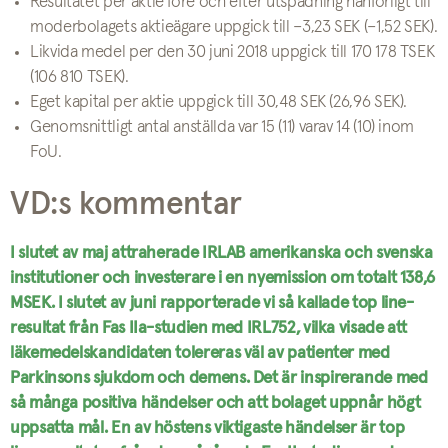
Resultatet per aktie före och efter utspädning hänförligt till
moderbolagets aktieägare uppgick till –3,23 SEK (–1,52 SEK).
Likvida medel per den 30 juni 2018 uppgick till 170 178 TSEK
(106 810 TSEK).
Eget kapital per aktie uppgick till 30,48 SEK (26,96 SEK).
Genomsnittligt antal anställda var 15 (11) varav 14 (10) inom
FoU.
VD:s kommentar
I slutet av maj attraherade IRLAB amerikanska och svenska
institutioner och investerare i en nyemission om totalt 138,6
MSEK. I slutet av juni rapporterade vi så kallade top line-
resultat från Fas IIa-studien med IRL752, vilka visade att
läkemedelskandidaten tolereras väl av patienter med
Parkinsons sjukdom och demens. Det är inspirerande med
så många positiva händelser och att bolaget uppnår högt
uppsatta mål. En av höstens viktigaste händelser är top