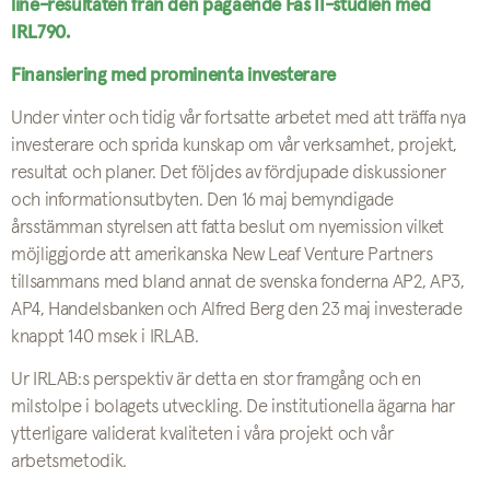
line-resultaten från den pågående Fas II-studien med
IRL790.
Finansiering med prominenta investerare
Under vinter och tidig vår fortsatte arbetet med att träffa nya
in­vesterare och sprida kunskap om vår verksamhet, projekt,
resultat och planer
.
Det följdes av fördjupade diskussioner
och informationsutbyten
.
Den 16 maj bemyndigade
årsstämman styrelsen att fatta beslut om nyemission vilket
möjliggjorde att amerikanska New Leaf Venture Partners
tillsammans med bland annat de svenska fonderna AP2, AP3,
AP4, Handelsbanken och Alfred Berg den 23 maj investerade
knappt 140 msek i IRLAB.
Ur IRLAB:s perspektiv är detta en stor framgång och en
milstolpe i bolagets utveckling
.
De institutionella ägarna har
ytterligare validerat kvaliteten i våra projekt och vår
arbetsmetodik.