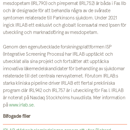
mesdopetam (IRL790) och pirepemat (IRL752) är båda i Fas IIb
och är designade för att behandla några av de svåraste
symtomen relaterade till Parkinsons sjukdom. Under 2021
ingick IRLAB ett exklusivt och globalt licensavtal med Ipsen för
utveckling och marknadsföring av mesdopetam.
Genom den egenutvecklade forskningsplattformen ISP
(Integrative Screening Process) har IRLAB upptäckt och
utvecklat alla sina projekt och fortsätter att upptäcka
innovativa läkemedelskandidater för behandling av sjukdomar
relaterade till det centrala nervsystemet. Förutom IRLAB:s
starka kliniska pipeline driver IRLAB ett flertal prekliniska
program där IRL942 och IRL757 är i utveckling för Fas I. IRLAB
är noterat på Nasdaq Stockholms huvudlista. Mer information
på
www.irlab.se.
Bifogade filer