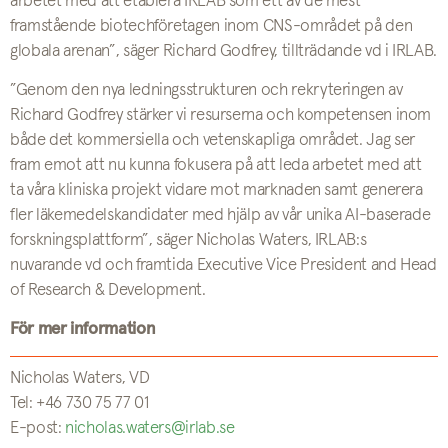
arbetet med att etablera IRLAB som ett av de mest
framstående biotechföretagen inom CNS-området på den
globala arenan”, säger Richard Godfrey, tillträdande vd i IRLAB.
”Genom den nya ledningsstrukturen och rekryteringen av
Richard Godfrey stärker vi resurserna och kompetensen inom
både det kommersiella och vetenskapliga området. Jag ser
fram emot att nu kunna fokusera på att leda arbetet med att
ta våra kliniska projekt vidare mot marknaden samt generera
fler läkemedelskandidater med hjälp av vår unika AI-baserade
forskningsplattform”, säger Nicholas Waters, IRLAB:s
nuvarande vd och framtida Executive Vice President and Head
of Research & Development.
För mer information
Nicholas Waters, VD
Tel: +46 730 75 77 01
E-post:
nicholas.waters@irlab.se