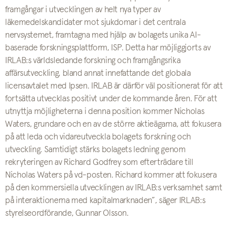
framgångar i utvecklingen av helt nya typer av
läkemedelskandidater mot sjukdomar i det centrala
nervsystemet, framtagna med hjälp av bolagets unika AI-
baserade forskningsplattform, ISP. Detta har möjliggjorts av
IRLAB:s världsledande forskning och framgångsrika
affärsutveckling, bland annat innefattande det globala
licensavtalet med Ipsen. IRLAB är därför väl positionerat för att
fortsätta utvecklas positivt under de kommande åren. För att
utnyttja möjligheterna i denna position kommer Nicholas
Waters, grundare och en av de större aktieägarna, att fokusera
på att leda och vidareutveckla bolagets forskning och
utveckling. Samtidigt stärks bolagets ledning genom
rekryteringen av Richard Godfrey som efterträdare till
Nicholas Waters på vd-posten. Richard kommer att fokusera
på den kommersiella utvecklingen av IRLAB:s verksamhet samt
på interaktionerna med kapitalmarknaden”, säger IRLAB:s
styrelseordförande, Gunnar Olsson.