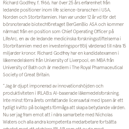
Richard Godfrey, f. 1966, har över 25 års erfarenhet från
ledande positioner inom life science-branschen i USA,
Norden och Storbritannien. Han var under 12 år vd för det
börsnoterade biotechföretaget BerGenBio ASA och kommer
närmast från en position som Chief Operating Officer på
LifeArc, en av de ledande medicinska forskningsstiftelserna i
Storbritannien med en investeringsportfölj värderad till nära 15
miljarder kronor. Richard Godfrey har en kandidatexamen i
läkemedelskemi från University of Liverpool, en MBA från
University of Bath och är medlem i The Royal Pharmaceutical
Society of Great Britain.
”Jag är djupt imponerad av innovationshöjden och
produktiviteten i IRLAB:s AI-baserade läkemedelsforskning.
Inte minst förra årets omfattande licensavtal med Ipsen är ett
tydligt kvitto på bolagets förmåga att skapa betydande värden.
Nu ser jag fram emot att i nära samarbete med Nicholas
Waters och alla andra kompetenta medarbetare fortsätta