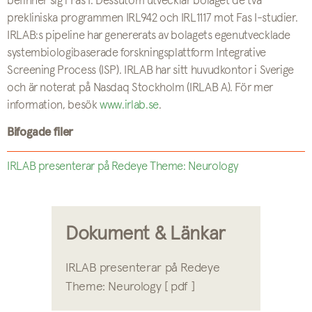
befinner sig i Fas I. Dessutom utvecklar bolaget de två
prekliniska programmen IRL942 och IRL1117 mot Fas I-studier.
IRLAB:s pipeline har genererats av bolagets egenutvecklade
systembiologibaserade forskningsplattform Integrative
Screening Process (ISP). IRLAB har sitt huvudkontor i Sverige
och är noterat på Nasdaq Stockholm (IRLAB A). För mer
information, besök
www.irlab.se
.
Bifogade filer
IRLAB presenterar på Redeye Theme: Neurology
Dokument & Länkar
IRLAB presenterar på Redeye
Theme: Neurology [ pdf ]