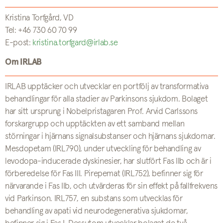
Kristina Torfgård, VD
Tel: +46 730 60 70 99
E-post:
kristina.torfgard@irlab.se
Om IRLAB
IRLAB upptäcker och utvecklar en portfölj av transformativa
behandlingar för alla stadier av Parkinsons sjukdom. Bolaget
har sitt ursprung i Nobelpristagaren Prof. Arvid Carlssons
forskargrupp och upptäckten av ett samband mellan
störningar i hjärnans signalsubstanser och hjärnans sjukdomar.
Mesdopetam (IRL790), under utveckling för behandling av
levodopa-inducerade dyskinesier, har slutfört Fas IIb och är i
förberedelse för Fas III. Pirepemat (IRL752), befinner sig för
närvarande i Fas IIb, och utvärderas för sin effekt på fallfrekvens
vid Parkinson. IRL757, en substans som utvecklas för
behandling av apati vid neurodegenerativa sjukdomar,