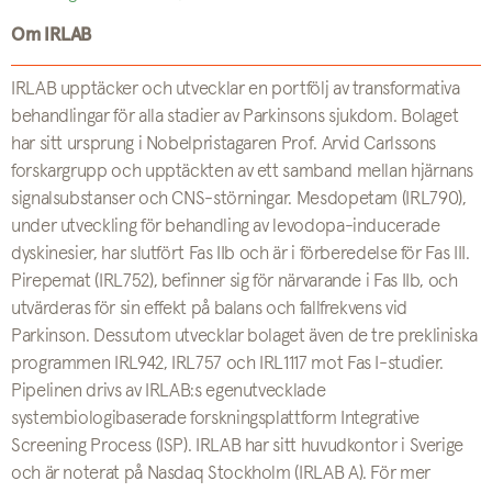
Om IRLAB
IRLAB upptäcker och utvecklar en portfölj av transformativa
behandlingar för alla stadier av Parkinsons sjukdom. Bolaget
har sitt ursprung i Nobelpristagaren Prof. Arvid Carlssons
forskargrupp och upptäckten av ett samband mellan hjärnans
signalsubstanser och CNS-störningar. Mesdopetam (IRL790),
under utveckling för behandling av levodopa-inducerade
dyskinesier, har slutfört Fas IIb och är i förberedelse för Fas III.
Pirepemat (IRL752), befinner sig för närvarande i Fas IIb, och
utvärderas för sin effekt på balans och fallfrekvens vid
Parkinson. Dessutom utvecklar bolaget även de tre prekliniska
programmen IRL942, IRL757 och IRL1117 mot Fas I-studier.
Pipelinen drivs av IRLAB:s egenutvecklade
systembiologibaserade forskningsplattform Integrative
Screening Process (ISP). IRLAB har sitt huvudkontor i Sverige
och är noterat på Nasdaq Stockholm (IRLAB A). För mer