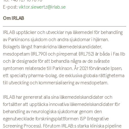
Tel: +46 727 10 70 70
E-post:
viktor.siewertz@irlab.se
Om IRLAB
IRLAB upptäcker och utvecklar nya läkemedel för behandling
av Parkinsons sjukdom och andra sjukdomar i hjärnan.
Bolagets längst framskridna läkemedelskandidater,
mesdopetam (IRL790) och pirepemat (IRL752) är båda i Fas IIb
och är designade för att behandla några av de svåraste
symtomen relaterade till Parkinson. År 2021 förvärvade Ipsen,
ett specialty pharma-bolag, de exklusiva globala rättigheterna
till utveckling och kommersialisering av mesdopetam.
IRLAB har genererat alla sina läkemedelskandidater och
fortsätter att upptäcka innovativa läkemedelskandidater för
behandling av neurologiska sjukdomar genom den
egenutvecklade forskningsplattformen ISP (Integrative
Screening Process). Förutom IRLAB:s starka kliniska pipeline