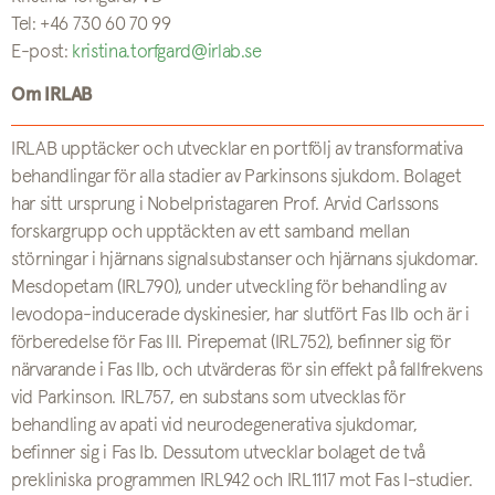
Tel: +46 730 60 70 99
E-post:
kristina.torfgard@irlab.se
Om IRLAB
IRLAB upptäcker och utvecklar en portfölj av transformativa
behandlingar för alla stadier av Parkinsons sjukdom. Bolaget
har sitt ursprung i Nobelpristagaren Prof. Arvid Carlssons
forskargrupp och upptäckten av ett samband mellan
störningar i hjärnans signalsubstanser och hjärnans sjukdomar.
Mesdopetam (IRL790), under utveckling för behandling av
levodopa-inducerade dyskinesier, har slutfört Fas IIb och är i
förberedelse för Fas III. Pirepemat (IRL752), befinner sig för
närvarande i Fas IIb, och utvärderas för sin effekt på fallfrekvens
vid Parkinson. IRL757, en substans som utvecklas för
behandling av apati vid neurodegenerativa sjukdomar,
befinner sig i Fas Ib. Dessutom utvecklar bolaget de två
prekliniska programmen IRL942 och IRL1117 mot Fas I-studier.