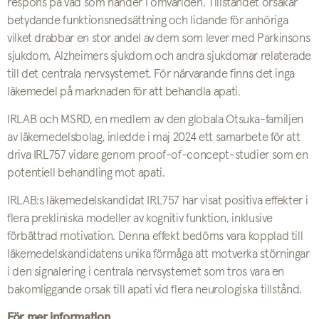
respons på vad som händer i omvärlden. Tillståndet orsakar
betydande funktionsnedsättning och lidande för anhöriga
vilket drabbar en stor andel av dem som lever med Parkinsons
sjukdom, Alzheimers sjukdom och andra sjukdomar relaterade
till det centrala nervsystemet. För närvarande finns det inga
läkemedel på marknaden för att behandla apati.
IRLAB och MSRD, en medlem av den globala Otsuka-familjen
av läkemedelsbolag, inledde i maj 2024 ett samarbete för att
driva IRL757 vidare genom proof-of-concept-studier som en
potentiell behandling mot apati.
IRLAB:s läkemedelskandidat IRL757 har visat positiva effekter i
flera prekliniska modeller av kognitiv funktion, inklusive
förbättrad motivation. Denna effekt bedöms vara kopplad till
läkemedelskandidatens unika förmåga att motverka störningar
i den signalering i centrala nervsystemet som tros vara en
bakomliggande orsak till apati vid flera neurologiska tillstånd.
För mer information