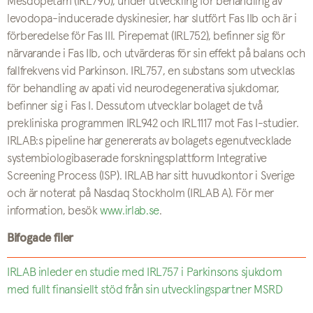
Mesdopetam (IRL790), under utveckling för behandling av
levodopa-inducerade dyskinesier, har slutfört Fas IIb och är i
förberedelse för Fas III. Pirepemat (IRL752), befinner sig för
närvarande i Fas IIb, och utvärderas för sin effekt på balans och
fallfrekvens vid Parkinson. IRL757, en substans som utvecklas
för behandling av apati vid neurodegenerativa sjukdomar,
befinner sig i Fas I. Dessutom utvecklar bolaget de två
prekliniska programmen IRL942 och IRL1117 mot Fas I-studier.
IRLAB:s pipeline har genererats av bolagets egenutvecklade
systembiologibaserade forskningsplattform Integrative
Screening Process (ISP). IRLAB har sitt huvudkontor i Sverige
och är noterat på Nasdaq Stockholm (IRLAB A). För mer
information, besök
www.irlab.se
.
Bifogade filer
IRLAB inleder en studie med IRL757 i Parkinsons sjukdom
med fullt finansiellt stöd från sin utvecklingspartner MSRD