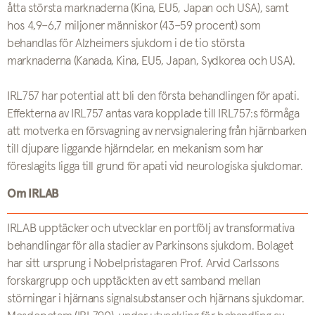
åtta största marknaderna (Kina, EU5, Japan och USA), samt
hos 4,9–6,7 miljoner människor (43–59 procent) som
behandlas för Alzheimers sjukdom i de tio största
marknaderna (Kanada, Kina, EU5, Japan, Sydkorea och USA).
IRL757 har potential att bli den första behandlingen för apati.
Effekterna av IRL757 antas vara kopplade till IRL757:s förmåga
att motverka en försvagning av nervsignalering från hjärnbarken
till djupare liggande hjärndelar, en mekanism som har
föreslagits ligga till grund för apati vid neurologiska sjukdomar.
Om IRLAB
IRLAB upptäcker och utvecklar en portfölj av transformativa
behandlingar för alla stadier av Parkinsons sjukdom. Bolaget
har sitt ursprung i Nobelpristagaren Prof. Arvid Carlssons
forskargrupp och upptäckten av ett samband mellan
störningar i hjärnans signalsubstanser och hjärnans sjukdomar.