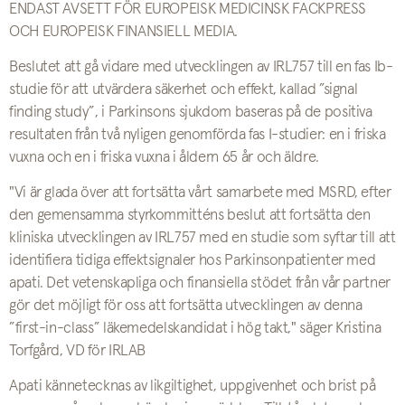
ENDAST AVSETT FÖR EUROPEISK MEDICINSK FACKPRESS
OCH EUROPEISK FINANSIELL MEDIA.
Beslutet att gå vidare med utvecklingen av IRL757 till en fas Ib-
studie för att utvärdera säkerhet och effekt, kallad ”signal
finding study”, i Parkinsons sjukdom baseras på de positiva
resultaten från två nyligen genomförda fas I-studier: en i friska
vuxna och en i friska vuxna i åldern 65 år och äldre.
"Vi är glada över att fortsätta vårt samarbete med MSRD, efter
den gemensamma styrkommitténs beslut att fortsätta den
kliniska utvecklingen av IRL757 med en studie som syftar till att
identifiera tidiga effektsignaler hos Parkinsonpatienter med
apati. Det vetenskapliga och finansiella stödet från vår partner
gör det möjligt för oss att fortsätta utvecklingen av denna
”first-in-class” läkemedelskandidat i hög takt," säger Kristina
Torfgård, VD för IRLAB
Apati kännetecknas av likgiltighet, uppgivenhet och brist på