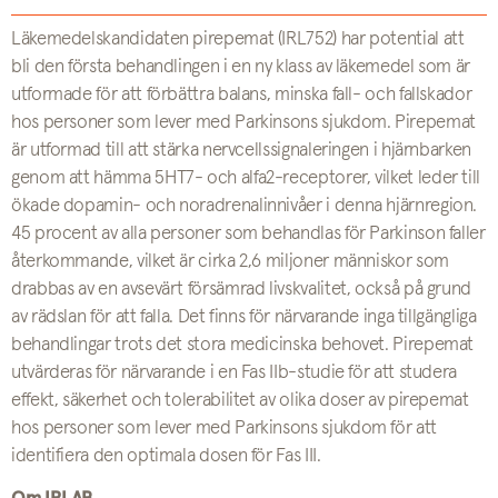
Läkemedelskandidaten pirepemat (IRL752) har potential att
bli den första behandlingen i en ny klass av läkemedel som är
utformade för att förbättra balans, minska fall- och fallskador
hos personer som lever med Parkinsons sjukdom. Pirepemat
är utformad till att stärka nervcellssignaleringen i hjärnbarken
genom att hämma 5HT7- och alfa2-receptorer, vilket leder till
ökade dopamin- och noradrenalinnivåer i denna hjärnregion.
45 procent av alla personer som behandlas för Parkinson faller
återkommande, vilket är cirka 2,6 miljoner människor som
drabbas av en avsevärt försämrad livskvalitet, också på grund
av rädslan för att falla. Det finns för närvarande inga tillgängliga
behandlingar trots det stora medicinska behovet. Pirepemat
utvärderas för närvarande i en Fas IIb-studie för att studera
effekt, säkerhet och tolerabilitet av olika doser av pirepemat
hos personer som lever med Parkinsons sjukdom för att
identifiera den optimala dosen för Fas III.