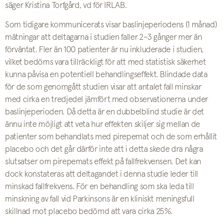
säger Kristina Torfgård, vd för IRLAB.
Som tidigare kommunicerats visar baslinjeperiodens (1 månad)
mätningar att deltagarna i studien faller 2–3 gånger mer än
förväntat. Fler än 100 patienter är nu inkluderade i studien,
vilket bedöms vara tillräckligt för att med statistisk säkerhet
kunna påvisa en potentiell behandlingseffekt. Blindade data
för de som genomgått studien visar att antalet fall minskar
med cirka en tredjedel jämfört med observationerna under
baslinjeperioden. Då detta är en dubbelblind studie är det
ännu inte möjligt att veta hur effekten skiljer sig mellan de
patienter som behandlats med pirepemat och de som erhållit
placebo och det går därför inte att i detta skede dra några
slutsatser om pirepemats effekt på fallfrekvensen. Det kan
dock konstateras att deltagandet i denna studie leder till
minskad fallfrekvens. För en behandling som ska leda till
minskning av fall vid Parkinsons är en kliniskt meningsfull
skillnad mot placebo bedömd att vara cirka 25%.