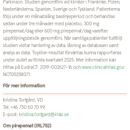
Parkinson. Studien genomförs vid kliniker i Frankrike, Polen,
Nederländerna, Spanien, Sverige och Tyskland. Patienterna
följs under en månadslång baslinjeperiod och behandlas
sedan under tre månader med placebo, 300 mg
pirepemat/dag eller 600 mg pirepemat/dag varefter
uppföljningsbesök genomförs. När samtliga patienter fullföljt
studien vidtar hantering av data, låsning av databasen samt
analys av data. Topline-resultat förväntas kunna rapporteras
under slutet av första kvartalet 2025. Mer information kan
hittas på EudraCT: 2019-002627-16 och
www.clinicaltrials.gov
:
NCT05258071.
För mer information
Kristina Torfgård, VD
Tel: +46 730 60 70 99
E-post:
kristina.torfgard@irlab.se
Om pirepemat (IRL752)