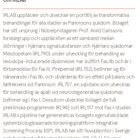
Om IRLAB
IRLAB upptäcker och utvecklar en portfölj av transformativa
behandlingar för alla stadier av Parkinsons sjukdom. Bolaget
har sitt ursprung i Nobelpristagaren Prof. Arvid Carlssons
forskargrupp och upptäckten av ett samband mellan
störningar i hjärnans signalsubstanser och hjärnans sjukdomar.
Mesdopetam (IRL790), under utveckling för behandling av
levodopa-inducerade dyskinesier, har slutfört Fas IIb och är i
förberedelse för Fas III. Pirepemat (IRL752), befinner sig för
närvarande i Fas IIb, och utvärderas för sin effekt på balans och
fallfrekvens vid Parkinson. IRL757, en substans som utvecklas
för behandling av apati vid neurodegenerativa sjukdomar,
befinner sig i Fas I. Dessutom utvecklar bolaget de två
prekliniska programmen IRL942 och IRL1117 mot Fas I-studier.
IRLAB:s pipeline har genererats av bolagets egenutvecklade
systembiologibaserade forskningsplattform Integrative
Screening Process (ISP). IRLAB har sitt huvudkontor i Sverige