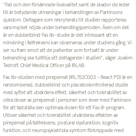
”Fall och den försämrade livskvalitet samt de skador de leder
till är betydande utmaningar i behandlingen av Parkinsons
sjukdom. Deltagare som rekryterats till studien rapporteras
vara mycket nöjda under behandlingsperioden. Även om det
är en dubbelblind Fas IIb-studie är det intressant att en
minskning i fallfrekvens kan observeras under studiens gång. Vi
ser nu fram emot att de patienter som fortsatt är under
behandling ska fullfölja sitt deltagande i studien”, säger Joakim
Tedroff, Chief Medical Officer på IRLAB.
Fas IIb-studien med pirepemat (IRL752C003 – React PD) är en
randomiserad, dubbelblind och placebokontrollerad studie
med syftet att utvärdera effekt, säkerhet och tolerabilitet av
olika doser av pirepemat i personer som lever med Parkinson
för att fastställa den optimala dosen för ett Fas III-program.
Utöver säkerhet och tolerabilitet utvärderas effekten av
pirepemat på fallfrekvens, postural dysfunktion, kognitiv
funktion, och neuropsykiatriska symtom förknippade med