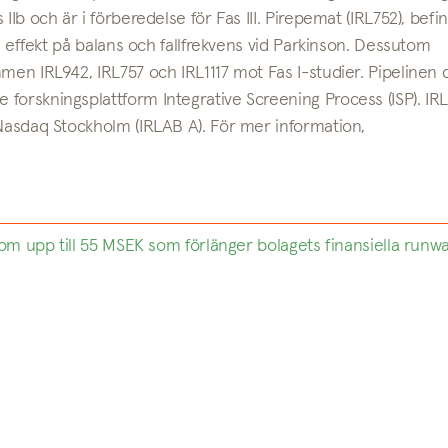
IIb och är i förberedelse för Fas III. Pirepemat (IRL752), befi
in effekt på balans och fallfrekvens vid Parkinson. Dessutom
men IRL942, IRL757 och IRL1117 mot Fas I-studier. Pipelinen d
forskningsplattform Integrative Screening Process (ISP). IR
 Nasdaq Stockholm (IRLAB A). För mer information,
t om upp till 55 MSEK som förlänger bolagets finansiella runw