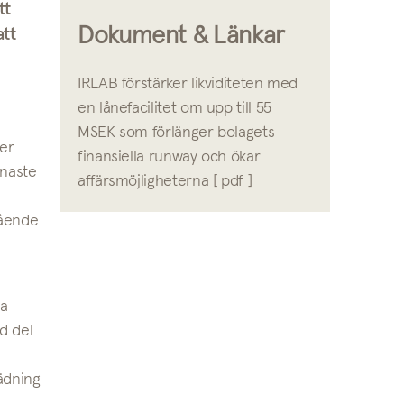
tt
Dokument & Länkar
tt
IRLAB förstärker likviditeten med
en lånefacilitet om upp till 55
MSEK som förlänger bolagets
ver
finansiella runway och ökar
enaste
affärsmöjligheterna [ pdf ]
gående
na
ad del
ädning