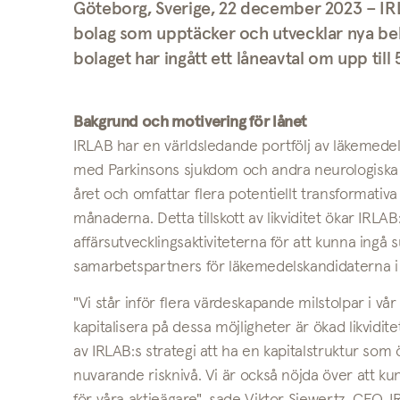
Göteborg, Sverige, 22 december 2023 – IR
bolag som upptäcker och utvecklar nya be
bolaget har ingått ett låneavtal om upp til
Bakgrund och motivering för lånet
IRLAB har en världsledande portfölj av läkemedel
med Parkinsons sjukdom och andra neurologiska s
året och omfattar flera potentiellt transformat
månaderna. Detta tillskott av likviditet ökar IRL
affärsutvecklingsaktiviteterna för att kunna ingå
samarbetspartners för läkemedelskandidaterna i 
"Vi står inför flera värdeskapande milstolpar i 
kapitalisera på dessa möjligheter är ökad likvidite
av IRLAB:s strategi att ha en kapitalstruktur so
nuvarande risknivå. Vi är också nöjda över att 