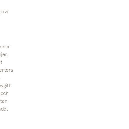
göra
joner
jer,
t
vertera
0
vgift
 och
utan
ndet