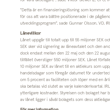
för våra aktieägare", sade Viktor Siewertz, CFO, I
"Detta är en finansieringslösning som kommer att
för oss att vara bättre positionerade i de pågåe
utvecklingsprogram", sade Gunnar Olsson, VD, IR
Lånevillkor
Lånet uppgår till totalt upp till 55 miljoner SEK 
SEK sker vid signering av låneavtalet och den and
dock endast mellan den 22 maj och den 22 august
tillfället överstiger 550 miljoner SEK. Lånet förfa
10 miljoner SEK av lånet till en aktiekurs som up
handelsdagar som föregår datumet för underteckn
om 5 procent av faciliteten och löper med en år
ska betalas vid slutet av varje kalenderkvartal. I
ytterligare kostnader. Styrelsen och bolaget ha
av lånet ligger i såväl bolagets som dess aktieäga
För mer information