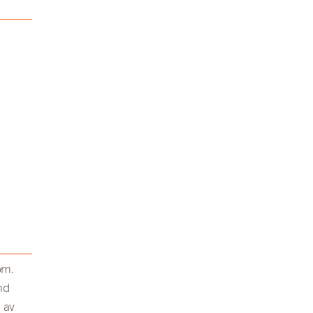
om.
nd
 av