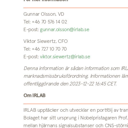
Gunnar Olsson, VD
Tel: +46 70 576 14 02
E-post:
gunnar.olsson@irlab.se
Viktor Siewertz, CFO
Tel: +46 727 10 70 70
E-post:
viktor.siewertz@irlab.se
Denna information är sådan information som IRLAB
marknadsmissbruksförordning. Informationen lä
offentliggörande den 2023-12-22 16:45 CET.
Om IRLAB
IRLAB upptäcker och utvecklar en portfölj av tran
Bolaget har sitt ursprung i Nobelpristagaren Pro
mellan hjärnans signalsubstanser och CNS-störni