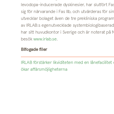
levodopa-inducerade dyskinesier, har slutfört Fas 
sig för närvarande i Fas IIb, och utvärderas för s
utvecklar bolaget även de tre prekliniska program
av IRLAB:s egenutvecklade systembiologibaserade 
har sitt huvudkontor i Sverige och är noterat på
besök
www.irlab.se
.
Bifogade filer
IRLAB förstärker likviditeten med en lånefacilite
ökar affärsmöjligheterna