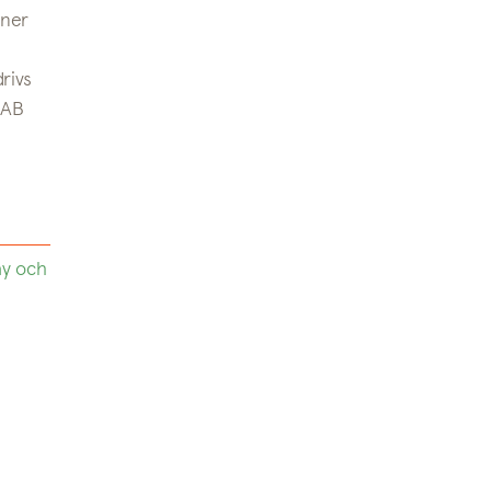
nner
rivs
LAB
ay och