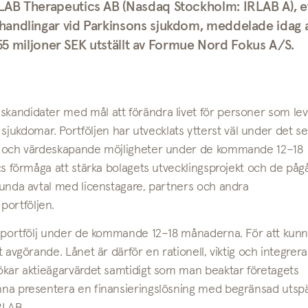
LAB Therapeutics AB (Nasdaq Stockholm: IRLAB A), e
handlingar vid Parkinsons sjukdom, meddelade idag a
l 55 miljoner SEK utställt av Formue Nord Fokus A/S.
skandidater med mål att förändra livet för personer som le
jukdomar. Portföljen har utvecklats ytterst väl under det s
iva och värdeskapande möjligheter under de kommande 12–18
AB:s förmåga att stärka bolagets utvecklingsprojekt och de på
 sunda avtal med licenstagare, partners och andra
portföljen.
vår portfölj under de kommande 12–18 månaderna. För att kun
t avgörande. Lånet är därför en rationell, viktig och integrer
m ökar aktieägarvärdet samtidigt som man beaktar företagets
kunna presentera en finansieringslösning med begränsad utsp