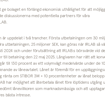
RLAB.
 ge bolaget en förlängd ekonomisk uthållighet för att möjlig
nde diskussionerna med potentiella partners för våra
LAB.
och är uppdelat i två trancher. Första utbetalningen om 30 mil
ra utbetalningen, 25 miljoner SEK, kan göras när IRLAB så väl
i 2024 och under förutsättning att IRLAB:s börsvärde vid de
ller till betalning den 22 maj 2025. Långivaren har rätt att kon
pgår till 130 procent av ett volymvägt medelvärde under de 1
ande av låneavtalet. Lånet är föremål för en uppläggningsa
lig ränta om STIBOR 3M + 10 procentenheter av lånat belopp
RLAB har möjlighet att återbetala lånet före löptidens utgång 
r bedömt lånevillkoren som marknadsmässiga och att upptaga
res bästa intresse.