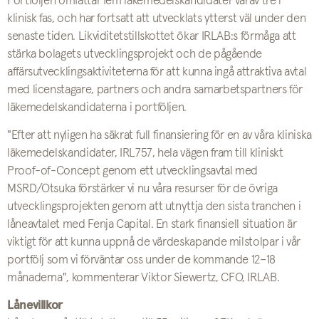
Portföljen omfattar fem läkemedelskandidater varav tre i
klinisk fas, och har fortsatt att utvecklats ytterst väl under den
senaste tiden. Likviditetstillskottet ökar IRLAB:s förmåga att
stärka bolagets utvecklingsprojekt och de pågående
affärsutvecklingsaktiviteterna för att kunna ingå attraktiva avtal
med licenstagare, partners och andra samarbetspartners för
läkemedelskandidaterna i portföljen.
"Efter att nyligen ha säkrat full finansiering för en av våra kliniska
läkemedelskandidater, IRL757, hela vägen fram till kliniskt
Proof-of-Concept genom ett utvecklingsavtal med
MSRD/Otsuka förstärker vi nu våra resurser för de övriga
utvecklingsprojekten genom att utnyttja den sista tranchen i
låneavtalet med Fenja Capital. En stark finansiell situation är
viktigt för att kunna uppnå de värdeskapande milstolpar i vår
portfölj som vi förväntar oss under de kommande 12–18
månaderna", kommenterar Viktor Siewertz, CFO, IRLAB.
Lånevillkor