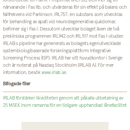
förberedelse för Fas III. Pirepemat (IRL752), befinner sig för
närvarande i Fas IIb, och utvärderas för sin effekt på balans och
fallfrekvens vid Parkinson. IRL757, en substans som utvecklas
för behandling av apati vid neurodegenerativa sjukdomar,
befinner sig i Fas I. Dessutom utvecklar bolaget även de två
prekliniska programmen IRL942 och IRL1117 mot Fas I-studier.
IRLAB:s pipeline har genererats av bolagets egenutvecklade
systembiologibaserade forskningsplattform Integrative
Screening Process (ISP). IRLAB har sitt huvudkontor i Sverige
och är noterat på Nasdaq Stockholm (IRLAB A). För mer
information, besök
www.irlab.se
.
Bifogade filer
IRLAB förstärker likviditeten genom att påkalla utbetalning av
25 MSEK inom ramarna för en tidigare upphandlad lånefacilitet