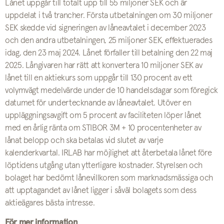
Lånet uppgår till totalt upp till 55 miljoner SEK och är
uppdelat i två trancher. Första utbetalningen om 30 miljoner
SEK skedde vid signeringen av låneavtalet i december 2023
och den andra utbetalningen, 25 miljoner SEK, effektuerades
idag, den 23 maj 2024. Lånet förfaller till betalning den 22 maj
2025. Långivaren har rätt att konvertera 10 miljoner SEK av
lånet till en aktiekurs som uppgår till 130 procent av ett
volymvägt medelvärde under de 10 handelsdagar som föregick
datumet för undertecknande av låneavtalet. Utöver en
uppläggningsavgift om 5 procent av faciliteten löper lånet
med en årlig ränta om STIBOR 3M + 10 procentenheter av
lånat belopp och ska betalas vid slutet av varje
kalenderkvartal. IRLAB har möjlighet att återbetala lånet före
löptidens utgång utan ytterligare kostnader. Styrelsen och
bolaget har bedömt lånevillkoren som marknadsmässiga och
att upptagandet av lånet ligger i såväl bolagets som dess
aktieägares bästa intresse.
För mer information