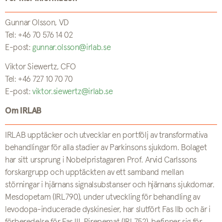
Gunnar Olsson, VD
Tel: +46 70 576 14 02
E-post:
gunnar.olsson@irlab.se
Viktor Siewertz, CFO
Tel: +46 727 10 70 70
E-post:
viktor.siewertz@irlab.se
Om IRLAB
IRLAB upptäcker och utvecklar en portfölj av transformativa
behandlingar för alla stadier av Parkinsons sjukdom. Bolaget
har sitt ursprung i Nobelpristagaren Prof. Arvid Carlssons
forskargrupp och upptäckten av ett samband mellan
störningar i hjärnans signalsubstanser och hjärnans sjukdomar.
Mesdopetam (IRL790), under utveckling för behandling av
levodopa-inducerade dyskinesier, har slutfört Fas IIb och är i