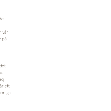
de
r vår
e på
 det
o,
aq
år ett
erliga