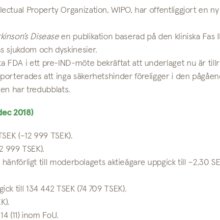
ctual Property Organization, WIPO, har offentliggjort en ny
rkinson’s Disease
en publikation baserad på den kliniska Fas I
s sjukdom och dyskinesier.
DA i ett pre-IND-möte bekräftat att underlaget nu är tillrä
porterades att inga säkerhetshinder föreligger i den pågåe
ten har tredubblats.
 dec 2018)
 TSEK (–12 999 TSEK).
12 999 TSEK).
hänförligt till moderbolagets aktieägare uppgick till –2,30 SE
k till 134 442 TSEK (74 709 TSEK).
K).
 14 (11) inom FoU.