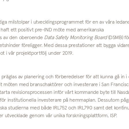
ktiga milstolpar i utvecklingsprogrammet för en av våra ledan
i haft ett positivt pre-IND möte med amerikanska
ys av den oberoende
Data Safety Monitoring Board
(DSMB) fö
etshinder föreligger. Med dessa prestationer att bygga vidar
t i vår projektportfölj under 2019.
präglas av planering och förberedelser för att kunna gå in i
urit möten med branschaktörer och investerare i San Francisc
arta revisionsprocessen inför vårt kommande byte till Nasd
för institutionella investerare på hemmaplan. Dessutom påg
iska studierna med både IRL752 och IRL790 samt det kontinu
er utvecklade genom vår unika forskningsplattform, ISP.