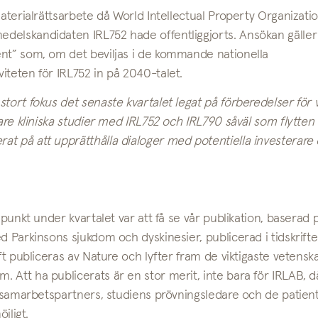
materialrättsarbete då World Intellectual Property Organizatio
delskandidaten IRL752 hade offentliggjorts. Ansökan gäller
ent” som, om det beviljas i de kommande nationella
iteten för IRL752 in på 2040-talet.
tort fokus det senaste kvartalet legat på förberedelser för 
are kliniska studier med IRL752 och IRL790 såväl som flytten t
at på att upprätthålla dialoger med potentiella investerare
dpunkt under kvartalet var att få se vår publikation, baserad
d Parkinsons sjukdom och dyskinesier, publicerad i tidskrift
ift publiceras av Nature och lyfter fram de viktigaste vetensk
 Att ha publicerats är en stor merit, inte bara för IRLAB, d
ra samarbetspartners, studiens prövningsledare och de patien
jligt.