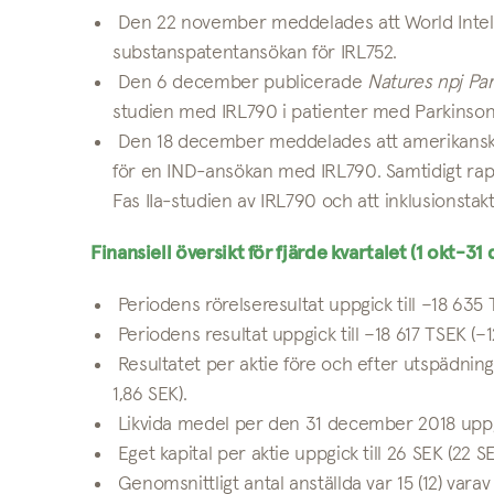
Den 22 november meddelades att World Intelle
substanspatentansökan för IRL752.
Den 6 december publicerade
Natures
npj Pa
studien med IRL790 i patienter med Parkinson
Den 18 december meddelades att amerikanska F
för en IND-ansökan med IRL790. Samtidigt rap
Fas IIa-studien av IRL790 och att inklusionstak
Finansiell översikt för fjärde kvartalet (1 okt-31
Periodens rörelseresultat uppgick till –18 635
Periodens resultat uppgick till –18 617 TSEK (–
Resultatet per aktie före och efter utspädning 
1,86 SEK).
Likvida medel per den 31 december 2018 uppgic
Eget kapital per aktie uppgick till 26 SEK (22 SE
Genomsnittligt antal anställda var 15 (12) varav