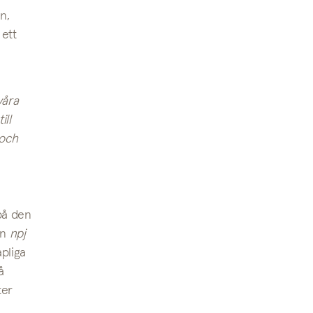
n,
 ett
våra
ill
 och
 på den
en
npj
apliga
å
ter