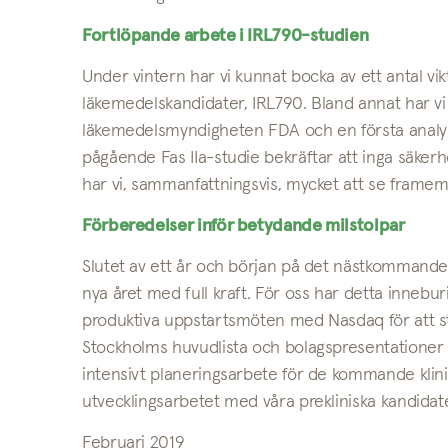
Fortlöpande arbete i IRL790-studien
Under vintern har vi kunnat bocka av ett antal vi
läkemedelskandidater, IRL790.
Bland annat har v
läkemedelsmyndigheten FDA och en första anal
pågående Fas IIa-studie bekräftar att inga säkerh
har vi, sammanfattningsvis, mycket att se framemo
Förberedelser inför betydande milstolpar
Slutet av ett år och början på det nästkommande 
nya året med full kraft. För oss har detta inneb
produktiva uppstartsmöten med Nasdaq för att st
Stockholms huvudlista och bolagspresentationer 
intensivt planeringsarbete för de kommande klin
utvecklingsarbetet med våra prekliniska kandidat
Februari 2019