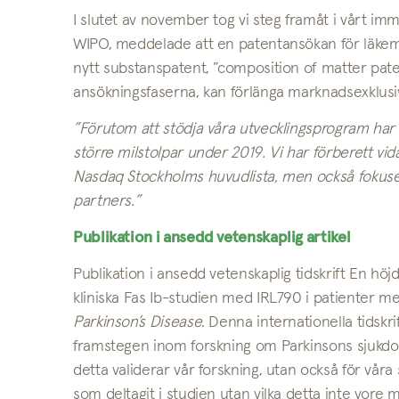
I slutet av november tog vi steg framåt i vårt im
WIPO, meddelade att en patentansökan för läkeme
nytt substanspatent, ”composition of matter pat
ansökningsfaserna, kan förlänga marknadsexklusiv
”Förutom att stödja våra utvecklingsprogram har s
större milstolpar under 2019. Vi har förberett vid
Nasdaq Stockholms huvudlista, men också fokuser
partners.”
Publikation i ansedd vetenskaplig artikel
Publikation i ansedd vetenskaplig tidskrift En höj
kliniska Fas Ib-studien med IRL790 i patienter me
Parkinson’s Disease
. Denna internationella tidskr
framstegen inom forskning om Parkinsons sjukdom.
detta validerar vår forskning, utan också för vå
som deltagit i studien utan vilka detta inte vore mö