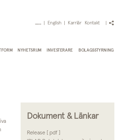
English
Karriär
Kontakt
___
TFORM
NYHETSRUM
INVESTERARE
BOLAGSSTYRNING
Dokument & Länkar
iva
h
Release [ pdf ]