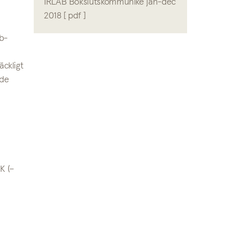
IRLAB Bokslutskommunike jan-dec
2018 [ pdf ]
b-
ckligt
nde
K (–