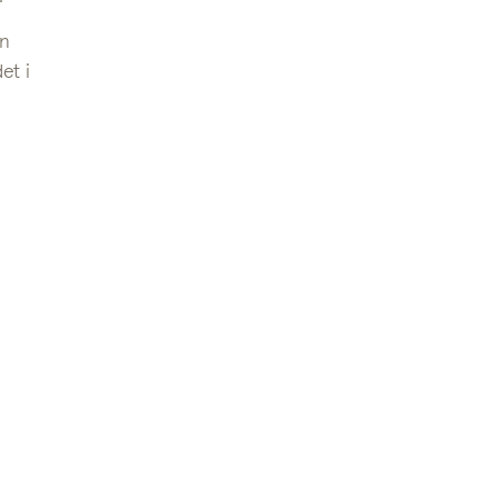
en
et i