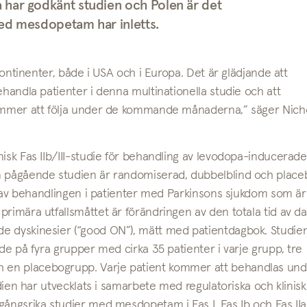
 har godkänt studien och Polen är det
ed mesdopetam har inletts.
 kontinenter, både i USA och i Europa. Det är glädjande att
ehandla patienter i denna multinationella studie och att
 kommer att följa under de kommande månaderna,” säger Nich
isk Fas IIb/III-studie för behandling av levodopa-inducerade
en pågående studien är randomiserad, dubbelblind och place
en av behandlingen i patienter med Parkinsons sjukdom som är
primära utfallsmåttet är förändringen av den totala tid av d
e dyskinesier (“good ON”), mätt med patientdagbok. Studien
ade på fyra grupper med cirka 35 patienter i varje grupp, tre
 en placebogrupp. Varje patient kommer att behandlas und
udien har utvecklats i samarbete med regulatoriska och klinis
gångsrika studier med mesdopetam i Fas I, Fas Ib och Fas IIa