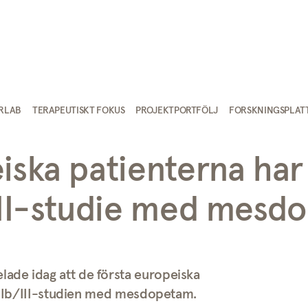
IRLAB
TERAPEUTISKT FOKUS
PROJEKTPORTFÖLJ
FORSKNINGSPLAT
iska patienterna har 
/III-studie med mes
ade idag att de första europeiska
s IIb/III-studien med mesdopetam.