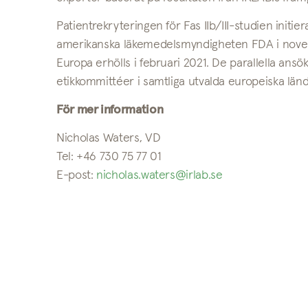
Patientrekryteringen för Fas IIb/III-studien init
amerikanska läkemedelsmyndigheten FDA i nove
Europa erhölls i februari 2021. De parallella ans
etikkommittéer i samtliga utvalda europeiska lände
För mer information
Nicholas Waters, VD
Tel: +46 730 75 77 01
E-post:
nicholas.waters@irlab.se