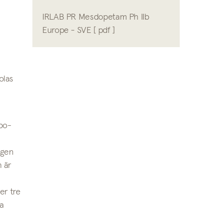
IRLAB PR Mesdopetam Ph IIb
Europe - SVE [ pdf ]
olas
bo-
agen
 är
er tre
ka
.