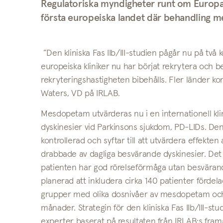
Regulatoriska myndigheter runt om Europa
första europeiska landet där behandling m
”Den kliniska Fas IIb/III-studien pågår nu på två
europeiska kliniker nu har börjat rekrytera och b
rekryteringshastigheten bibehålls. Fler länder
Waters, VD på IRLAB.
Mesdopetam utvärderas nu i en internationell klin
dyskinesier vid Parkinsons sjukdom, PD-LIDs. D
kontrollerad och syftar till att utvärdera effekt
drabbade av dagliga besvärande dyskinesier. Det 
patienten har god rörelseförmåga utan besvärand
planerad att inkludera cirka 140 patienter fördel
grupper med olika dosnivåer av mesdopetam och
månader. Strategin för den kliniska Fas IIb/III-st
experter baserat på resultaten från IRLAB:s fram