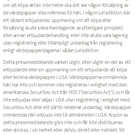
om att köpa aktier, inte heller ska det ske någon försäljning av
de värdepapper vilka refereras till häri, i någon jurisdiktion där
ett sådant erbjudande, uppmaning om att köpa eller
försäljning skulle kräva framtagande av ytterligare prospekt
eller annan erbjudandehandling, eller inte skulle vara lagenlig
utan registrering eller tillämpligt undantag från registrering
enligt värdepapperslagarna i sådan jurisdiktion.
Detta pressmeddelande varken utgör, eller utgör en del av, ett
erbjudande eller en uppmaning om ett erbjudande att köpa
eller teckna värdepapper i USA. Värdepapperna omnämnda
häri har inte och kommer inte registreras i enlighet med den
amerikanska Securities Act från 1933 (”Securities Act”), och får
inte erbjudas eller säljas i USA utan registrering i enlighet med
Securities Act eller ett därtill relaterat undantag. Värdepapper
omnämnda häri erbjuds inte till allmänheten i USA. Kopior av
detta pressmeddelande görs inte och får inte distribueras
eller skickas, i sin helhet eller delvis, direkt eller indirekt, till