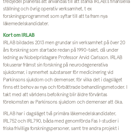
tredjedel planeras att användas till att stärka IRLAB:s finansiella
ställning och övrig operativ verksamhet, t ex
forskningsprogrammet som syftar till att ta fram nya
läkemedelskandidater.
Kort om IRLAB
IRLAB bildades 2013 men grundar sin verksamhet på över 20
års forskning som startade redan på 1990-talet, då under
ledning av Nobelpristagare Professor Arvid Carlsson. IRLAB
fokuserar främst sin forskning på neurodegenerativa
sjukdomar, i synnerhet substanser för medicinering vid
Parkinsons sjukdom och demenser, för vilka det i dagsläget
finns ett behov av nya och förbättrade behandlingsmetoder. I
takt med att världens befolkning blir äldre förväntas
förekomsten av Parkinsons sjukdom och demenser att öka.
IRLAB har i dagsläget två primära läkemedelskandidater,
IRL752 och IRL790, båda med genomförda Fas I-studier i
friska frivilliga forskningspersoner, samt tre andra projekt i