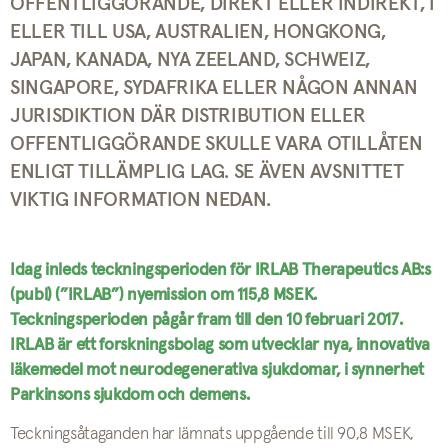
OFFENTLIGGÖRANDE, DIREKT ELLER INDIREKT, I
ELLER TILL USA, AUSTRALIEN, HONGKONG,
JAPAN, KANADA, NYA ZEELAND, SCHWEIZ,
SINGAPORE, SYDAFRIKA ELLER NÅGON ANNAN
JURISDIKTION DÄR DISTRIBUTION ELLER
OFFENTLIGGÖRANDE SKULLE VARA OTILLÅTEN
ENLIGT TILLÄMPLIG LAG. SE ÄVEN AVSNITTET
VIKTIG INFORMATION NEDAN.
Idag inleds teckningsperioden för IRLAB Therapeutics AB:s
(publ) (”IRLAB”) nyemission om 115,8 MSEK.
Teckningsperioden pågår fram till den 10 februari 2017.
IRLAB är ett forskningsbolag som utvecklar nya, innovativa
läkemedel mot neurodegenerativa sjukdomar, i synnerhet
Parkinsons sjukdom och demens.
Teckningsåtaganden har lämnats uppgående till 90,8 MSEK,