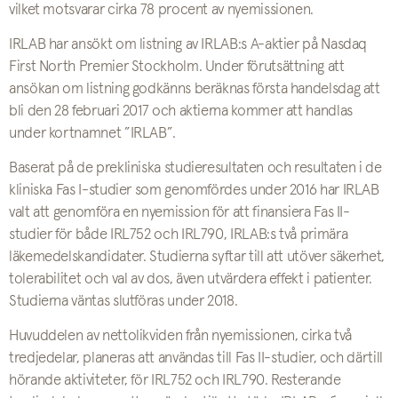
vilket motsvarar cirka 78 procent av nyemissionen.
IRLAB har ansökt om listning av IRLAB:s A-aktier på Nasdaq
First North Premier Stockholm. Under förutsättning att
ansökan om listning godkänns beräknas första handelsdag att
bli den 28 februari 2017 och aktierna kommer att handlas
under kortnamnet ”IRLAB”.
Baserat på de prekliniska studieresultaten och resultaten i de
kliniska Fas I-studier som genomfördes under 2016 har IRLAB
valt att genomföra en nyemission för att finansiera Fas II-
studier för både IRL752 och IRL790, IRLAB:s två primära
läkemedelskandidater. Studierna syftar till att utöver säkerhet,
tolerabilitet och val av dos, även utvärdera effekt i patienter.
Studierna väntas slutföras under 2018.
Huvuddelen av nettolikviden från nyemissionen, cirka två
tredjedelar, planeras att användas till Fas II-studier, och därtill
hörande aktiviteter, för IRL752 och IRL790. Resterande