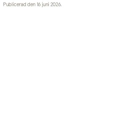
Publicerad den 16 juni 2026.
Watch
the
video
on
Vimeo