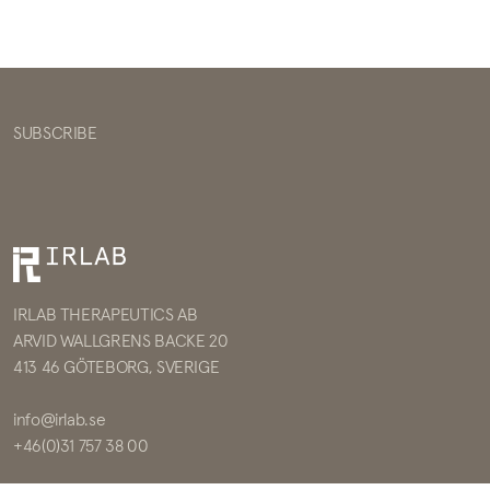
SUBSCRIBE
IRLAB THERAPEUTICS AB
ARVID WALLGRENS BACKE 20
413 46 GÖTEBORG, SVERIGE
info@irlab.se
+46(0)31 757 38 00