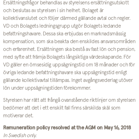
Ersättningsfrågor behandlas av styrelsens ersättningsutskott
och beslutas av styrelsen i sin helhet. Bolaget är
kollektivanslutet och följer därmed gällande avtal och regler.
VD och Bolagets ledningsgrupp utgör Bolagets ledande
befattningshavare. Dessa ska erbjudas en marknadsmässig
kompensation, som ska beakta den enskildes ansvarsområden
och erfarenhet. Ersättningen ska bestå av fast lön och pension,
med syfte att främja Bolagets långsiktiga värdeskapande. För
VD gäller en ömsesidig uppsägningstid om 18 månader och för
övriga ledande befattningshavare ska uppsägningstid enligt
gällande kollektivavtal tillämpas. Inget avgångsvederlag utöver
lön under uppsägningstiden förekommer.
Styrelsen har rätt att frångå ovanstående riktlinjer om styrelsen
bedömer att det i ett enskilt fall finns särskilda skäl som
motiverar det.
Remuneration policy resolved at the AGM on May 16, 2018
In Swedish only.