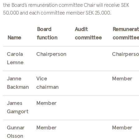
the Board’s remuneration committee Chair will receive SEK
50,000 and each committee member SEK 25,000.
Board
Audit
Remunerat
Name
function
committee
committe
Carola
Chairperson
Chairpers
Lemne
Janne
Vice
Member
Backman
chairman
James
Member
Gamgort
Gunnar
Member
Member
Olsson