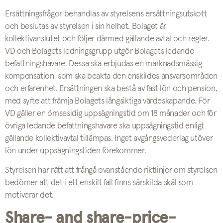
Ersättningsfrågor behandlas av styrelsens ersättningsutskott
och beslutas av styrelsen i sin helhet. Bolaget är
kollektivanslutet och följer därmed gällande avtal och regler.
VD och Bolagets ledningsgrupp utgör Bolagets ledande
befattningshavare. Dessa ska erbjudas en marknadsmässig
kompensation, som ska beakta den enskildes ansvarsområden
och erfarenhet. Ersättningen ska bestå av fast lön och pension,
med syfte att främja Bolagets långsiktiga värdeskapande. För
VD gäller en ömsesidig uppsägningstid om 18 månader och för
övriga ledande befattningshavare ska uppsägningstid enligt
gällande kollektivavtal tillämpas. Inget avgångsvederlag utöver
lön under uppsägningstiden förekommer.
Styrelsen har rätt att frångå ovanstående riktlinjer om styrelsen
bedömer att det i ett enskilt fall finns särskilda skäl som
motiverar det.
Share- and share-price-