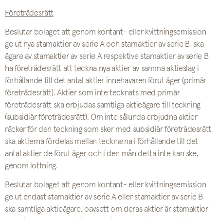
Företrädesrätt
Beslutar bolaget att genom kontant- eller kvittningsemission
ge ut nya stamaktier av serie A och stamaktier av serie B, ska
ägare av stamaktier av serie A respektive stamaktier av serie B
ha företrädesrätt att teckna nya aktier av samma aktieslag i
förhållande till det antal aktier innehavaren förut äger (primär
företrädesrätt). Aktier som inte tecknats med primär
företrädesrätt ska erbjudas samtliga aktieägare till teckning
(subsidiär företrädesrätt). Om inte sålunda erbjudna aktier
räcker för den teckning som sker med subsidiär företrädesrätt
ska aktierna fördelas mellan tecknarna i förhållande till det
antal aktier de förut äger och i den mån detta inte kan ske,
genom lottning.
Beslutar bolaget att genom kontant- eller kvittningsemission
ge ut endast stamaktier av serie A eller stamaktier av serie B
ska samtliga aktieägare, oavsett om deras aktier är stamaktier