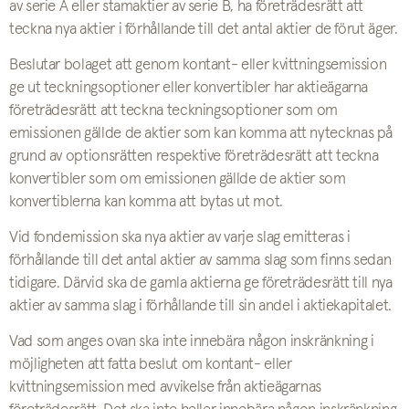
av serie A eller stamaktier av serie B, ha företrädesrätt att
teckna nya aktier i förhållande till det antal aktier de förut äger.
Beslutar bolaget att genom kontant- eller kvittningsemission
ge ut teckningsoptioner eller konvertibler har aktieägarna
företrädesrätt att teckna teckningsoptioner som om
emissionen gällde de aktier som kan komma att nytecknas på
grund av optionsrätten respektive företrädesrätt att teckna
konvertibler som om emissionen gällde de aktier som
konvertiblerna kan komma att bytas ut mot.
Vid fondemission ska nya aktier av varje slag emitteras i
förhållande till det antal aktier av samma slag som finns sedan
tidigare. Därvid ska de gamla aktierna ge företrädesrätt till nya
aktier av samma slag i förhållande till sin andel i aktiekapitalet.
Vad som anges ovan ska inte innebära någon inskränkning i
möjligheten att fatta beslut om kontant- eller
kvittningsemission med avvikelse från aktieägarnas