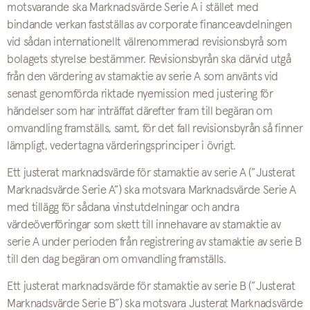
motsvarande ska Marknadsvärde Serie A i stället med
bindande verkan fastställas av corporate financeavdelningen
vid sådan internationellt välrenommerad revisionsbyrå som
bolagets styrelse bestämmer. Revisionsbyrån ska därvid utgå
från den värdering av stamaktie av serie A som använts vid
senast genomförda riktade nyemission med justering för
händelser som har inträffat därefter fram till begäran om
omvandling framställs, samt, för det fall revisionsbyrån så finner
lämpligt, vedertagna värderingsprinciper i övrigt.
Ett justerat marknadsvärde för stamaktie av serie A (”Justerat
Marknadsvärde Serie A”) ska motsvara Marknadsvärde Serie A
med tillägg för sådana vinstutdelningar och andra
värdeöverföringar som skett till innehavare av stamaktie av
serie A under perioden från registrering av stamaktie av serie B
till den dag begäran om omvandling framställs.
Ett justerat marknadsvärde för stamaktie av serie B (”Justerat
Marknadsvärde Serie B”) ska motsvara Justerat Marknadsvärde