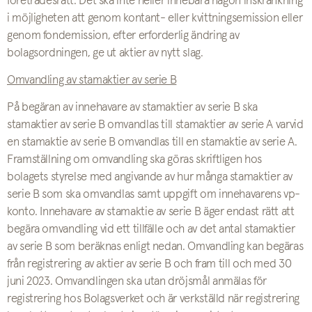
företrädesrätt. Det ska inte heller innebära någon inskränkning
i möjligheten att genom kontant- eller kvittningsemission eller
genom fondemission, efter erforderlig ändring av
bolagsordningen, ge ut aktier av nytt slag.
Omvandling av stamaktier av serie B
På begäran av innehavare av stamaktier av serie B ska
stamaktier av serie B omvandlas till stamaktier av serie A varvid
en stamaktie av serie B omvandlas till en stamaktie av serie A.
Framställning om omvandling ska göras skriftligen hos
bolagets styrelse med angivande av hur många stamaktier av
serie B som ska omvandlas samt uppgift om innehavarens vp-
konto. Innehavare av stamaktie av serie B äger endast rätt att
begära omvandling vid ett tillfälle och av det antal stamaktier
av serie B som beräknas enligt nedan. Omvandling kan begäras
från registrering av aktier av serie B och fram till och med 30
juni 2023. Omvandlingen ska utan dröjsmål anmälas för
registrering hos Bolagsverket och är verkställd när registrering