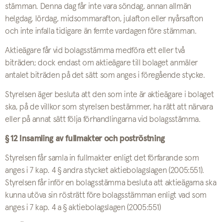
stämman. Denna dag får inte vara söndag, annan allmän
helgdag, lördag, midsommarafton, julafton eller nyårsafton
och inte infalla tidigare än femte vardagen före stämman.
Aktieägare får vid bolagsstämma medföra ett eller två
biträden; dock endast om aktieägare till bolaget anmäler
antalet biträden på det sätt som anges i föregående stycke.
Styrelsen äger besluta att den som inte är aktieägare i bolaget
ska, på de villkor som styrelsen bestämmer, ha rätt att närvara
eller på annat sätt följa förhandlingarna vid bolagsstämma.
§ 12 Insamling av fullmakter och poströstning
Styrelsen får samla in fullmakter enligt det förfarande som
anges i 7 kap. 4 § andra stycket aktiebolagslagen (2005:551).
Styrelsen får inför en bolagsstämma besluta att aktieägarna ska
kunna utöva sin rösträtt före bolagsstämman enligt vad som
anges i 7 kap. 4 a § aktiebolagslagen (2005:551)