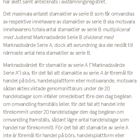
har skett samt antecknats i avstämningsregistret.
Det maximala antalet stamaktier av serie B som får omvandlas
av respektive innehavare av stamaktier av serie B ska motsvara
innehavarens totala antal stamaktier av serie B
multiplicerat
med
Justerat Marknadsvärde Serie B
dividerat med
Marknadsvärde Serie A, dock att avrundning ska ske nedåt till
närmaste antal hela stamaktier av serie B.
Marknadsvärdet för stamaktie av serie A (”Marknadsvärde
Serie A”) ska, för det fall att stamaktie av serie A är föremål för
handel på börs, handelsplattform eller motsvarande, motsvara
sådan akties viktade genomsnittskurs under de 20
handelsdagar som infaller omedelbart före den dag begäran
om omvandling framställs (eller, för det fall att handel inte
förekommit under 20 handelsdagar den dag begäran om
omvandling framställs, sådant lägre antal handelsdagar som
handel har förekommit). För det fall att stamaktie av serie A
inte är föremål för handel på börs, handelsplattform eller